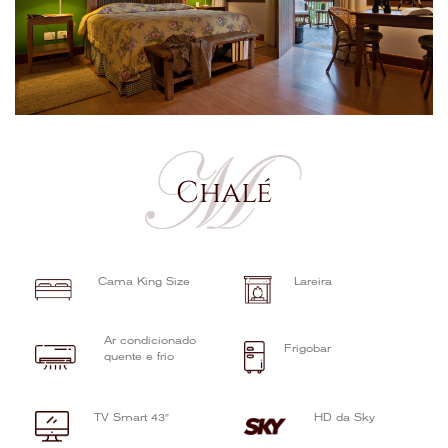
Chalé
Cama King Size
Lareira
Ar condicionado
Frigobar
quente e frio
TV Smart 43″
HD da Sky