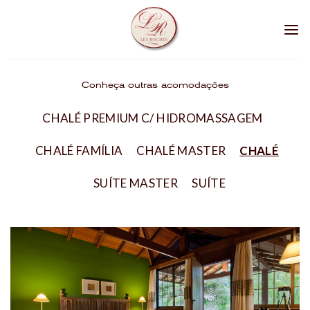
Skip
to
content
Conheça outras acomodações
CHALÉ PREMIUM C/ HIDROMASSAGEM
CHALÉ FAMÍLIA
CHALÉ MASTER
CHALÉ
SUÍTE MASTER
SUÍTE