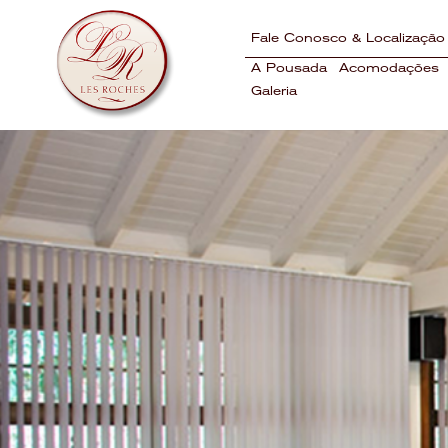
Skip
to
content
Fale Conosco & Localização
A Pousada
Acomodações
Galeria