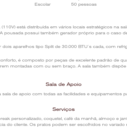
Escolar
50 pessoas
10V) está distribuída em vários locais estratégicos na sa
 A pousada possui também gerador próprio para o caso de f
or dois aparelhos tipo Split de 30.000 BTU´s cada, com refr
conforto, é composto por peças de excelente padrão de qu
rem montadas com ou sem braço. A sala também dispõe de
Sala de Apoio
 sala de apoio com todas as facilidades e equipamentos par
Serviços
eak personalizado, coquetel, café da manhã, almoço e jan
cia do cliente. Os pratos podem ser escolhidos no varia